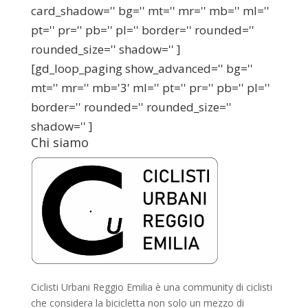
card_shadow='' bg='' mt='' mr='' mb='' ml=''
pt='' pr='' pb='' pl='' border='' rounded=''
rounded_size='' shadow='' ]
[gd_loop_paging show_advanced='' bg=''
mt='' mr='' mb='3' ml='' pt='' pr='' pb='' pl=''
border='' rounded='' rounded_size=''
shadow='' ]
Chi siamo
Ciclisti Urbani Reggio Emilia è una community di ciclisti
che considera la bicicletta non solo un mezzo di