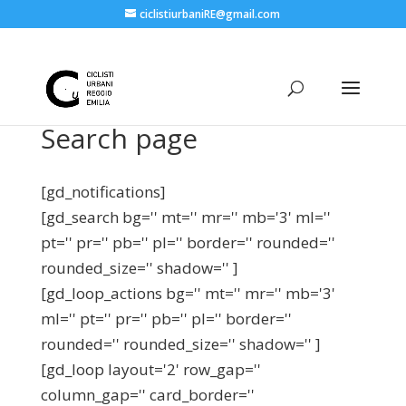
ciclistiurbaniRE@gmail.com
Search page
[gd_notifications]
[gd_search bg='' mt='' mr='' mb='3' ml=''
pt='' pr='' pb='' pl='' border='' rounded=''
rounded_size='' shadow='' ]
[gd_loop_actions bg='' mt='' mr='' mb='3'
ml='' pt='' pr='' pb='' pl='' border=''
rounded='' rounded_size='' shadow='' ]
[gd_loop layout='2' row_gap=''
column_gap='' card_border=''